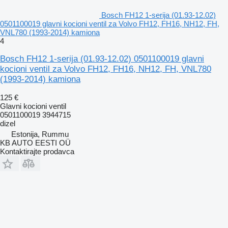
Bosch FH12 1-serija (01.93-12.02)
0501100019 glavni kocioni ventil za Volvo FH12, FH16, NH12, FH,
VNL780 (1993-2014) kamiona
4
Bosch FH12 1-serija (01.93-12.02) 0501100019 glavni
kocioni ventil za Volvo FH12, FH16, NH12, FH, VNL780
(1993-2014) kamiona
125 €
Glavni kocioni ventil
0501100019 3944715
dizel
Estonija, Rummu
KB AUTO EESTI OÜ
Kontaktirajte prodavca