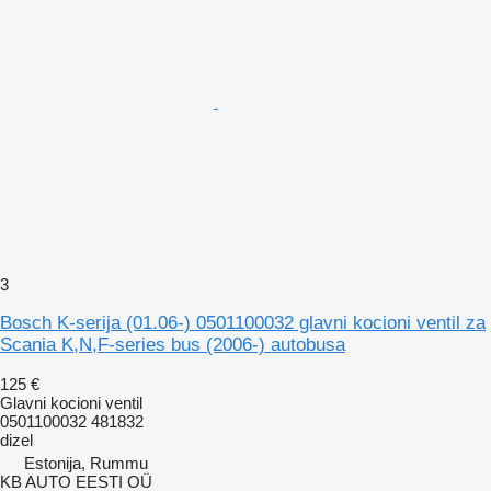
3
Bosch K-serija (01.06-) 0501100032 glavni kocioni ventil za
Scania K,N,F-series bus (2006-) autobusa
125 €
Glavni kocioni ventil
0501100032 481832
dizel
Estonija, Rummu
KB AUTO EESTI OÜ