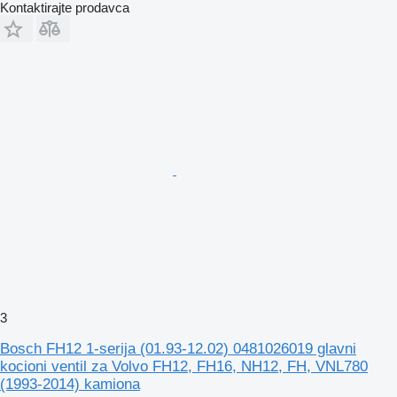
Kontaktirajte prodavca
3
Bosch FH12 1-serija (01.93-12.02) 0481026019 glavni
kocioni ventil za Volvo FH12, FH16, NH12, FH, VNL780
(1993-2014) kamiona