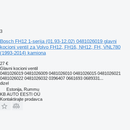
3
Bosch FH12 1-serija (01.93-12.02) 0481026019 glavni
kocioni ventil za Volvo FH12, FH16, NH12, FH, VNL780
(1993-2014) kamiona
27 €
Glavni kocioni ventil
0481026019 0481026009 0481026010 0481026015 0481026021
0481026022 0481026032 0396407 0661693 0689331...
dizel
Estonija, Rummu
KB AUTO EESTI OÜ
Kontaktirajte prodavca