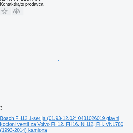
Kontaktirajte prodavca
3
Bosch FH12 1-serija (01.93-12.02) 0481026019 glavni
kocioni ventil za Volvo FH12, FH16, NH12, FH, VNL780
(1993-2014) kamiona