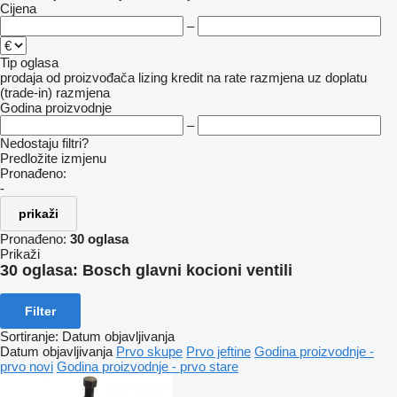
Cijena
–
Tip oglasa
prodaja
od proizvođača
lizing
kredit
na rate
razmjena uz doplatu
(trade-in)
razmjena
Godina proizvodnje
–
Nedostaju filtri?
Predložite izmjenu
Pronađeno:
-
prikaži
Pronađeno:
30 oglasa
Prikaži
30 oglasa:
Bosch glavni kocioni ventili
Filter
Sortiranje
:
Datum objavljivanja
Datum objavljivanja
Prvo skupe
Prvo jeftine
Godina proizvodnje -
prvo novi
Godina proizvodnje - prvo stare