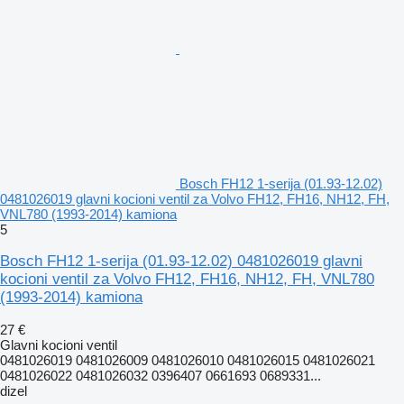
Bosch FH12 1-serija (01.93-12.02)
0481026019 glavni kocioni ventil za Volvo FH12, FH16, NH12, FH,
VNL780 (1993-2014) kamiona
5
Bosch FH12 1-serija (01.93-12.02) 0481026019 glavni
kocioni ventil za Volvo FH12, FH16, NH12, FH, VNL780
(1993-2014) kamiona
27 €
Glavni kocioni ventil
0481026019 0481026009 0481026010 0481026015 0481026021
0481026022 0481026032 0396407 0661693 0689331...
dizel