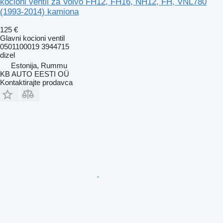
kocioni ventil za Volvo FH12, FH16, NH12, FH, VNL780
(1993-2014) kamiona
125 €
Glavni kocioni ventil
0501100019 3944715
dizel
Estonija, Rummu
KB AUTO EESTI OÜ
Kontaktirajte prodavca