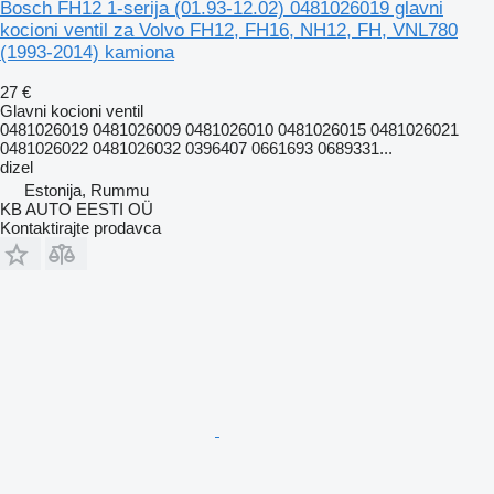
Bosch FH12 1-serija (01.93-12.02) 0481026019 glavni
kocioni ventil za Volvo FH12, FH16, NH12, FH, VNL780
(1993-2014) kamiona
27 €
Glavni kocioni ventil
0481026019 0481026009 0481026010 0481026015 0481026021
0481026022 0481026032 0396407 0661693 0689331...
dizel
Estonija, Rummu
KB AUTO EESTI OÜ
Kontaktirajte prodavca