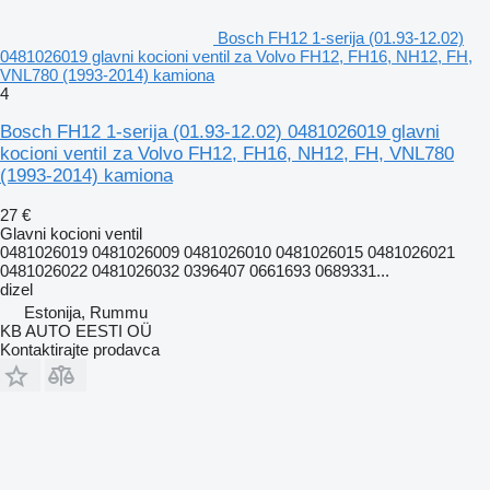
Bosch FH12 1-serija (01.93-12.02)
0481026019 glavni kocioni ventil za Volvo FH12, FH16, NH12, FH,
VNL780 (1993-2014) kamiona
4
Bosch FH12 1-serija (01.93-12.02) 0481026019 glavni
kocioni ventil za Volvo FH12, FH16, NH12, FH, VNL780
(1993-2014) kamiona
27 €
Glavni kocioni ventil
0481026019 0481026009 0481026010 0481026015 0481026021
0481026022 0481026032 0396407 0661693 0689331...
dizel
Estonija, Rummu
KB AUTO EESTI OÜ
Kontaktirajte prodavca