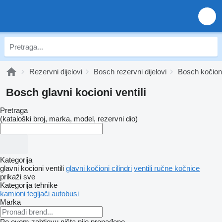
Rezervni dijelovi
Bosch rezervni dijelovi
Bosch kočioni
Bosch glavni kocioni ventili
Pretraga
(kataloški broj, marka, model, rezervni dio)
Kategorija
glavni kocioni ventili
glavni kočioni cilindri
ventili ručne kočnice
prikaži sve
Kategorija tehnike
kamioni
tegljači
autobusi
Marka
Po ovom zahtjevu ništa nije pronađeno