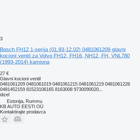
3
Bosch FH12 1-serija (01.93-12.02) 0481061209 glavni
kocioni ventil za Volvo FH12, FH16, NH12, FH, VNL780
(1993-2014) kamiona
27 €
Glavni kocioni ventil
0481061209 0481061019 0481061215 0481061219 0481061226
0481452159 81523106165 8163008 9730090020...
dizel
Estonija, Rummu
KB AUTO EESTI OÜ
Kontaktirajte prodavca