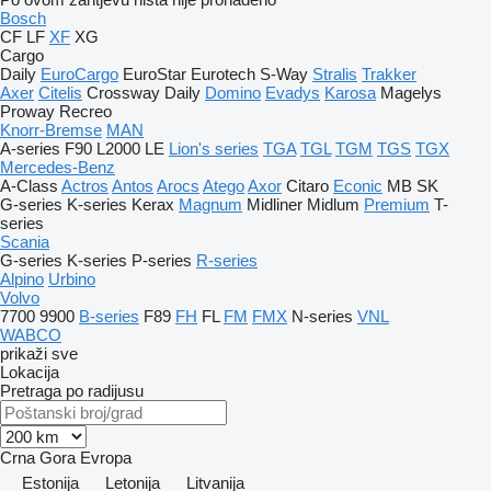
Bosch
CF
LF
XF
XG
Cargo
Daily
EuroCargo
EuroStar
Eurotech
S-Way
Stralis
Trakker
Axer
Citelis
Crossway
Daily
Domino
Evadys
Karosa
Magelys
Proway
Recreo
Knorr-Bremse
MAN
A-series
F90
L2000
LE
Lion's series
TGA
TGL
TGM
TGS
TGX
Mercedes-Benz
A-Class
Actros
Antos
Arocs
Atego
Axor
Citaro
Econic
MB
SK
G-series
K-series
Kerax
Magnum
Midliner
Midlum
Premium
T-
series
Scania
G-series
K-series
P-series
R-series
Alpino
Urbino
Volvo
7700
9900
B-series
F89
FH
FL
FM
FMX
N-series
VNL
WABCO
prikaži sve
Lokacija
Pretraga po radijusu
Crna Gora
Evropa
Estonija
Letonija
Litvanija