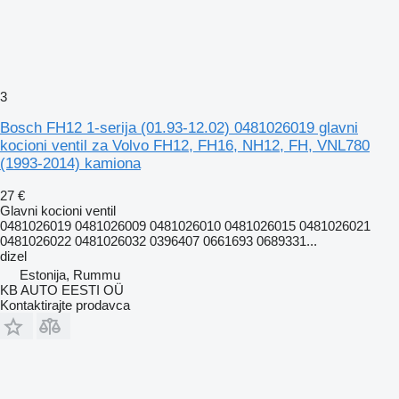
3
Bosch FH12 1-serija (01.93-12.02) 0481026019 glavni
kocioni ventil za Volvo FH12, FH16, NH12, FH, VNL780
(1993-2014) kamiona
27 €
Glavni kocioni ventil
0481026019 0481026009 0481026010 0481026015 0481026021
0481026022 0481026032 0396407 0661693 0689331...
dizel
Estonija, Rummu
KB AUTO EESTI OÜ
Kontaktirajte prodavca