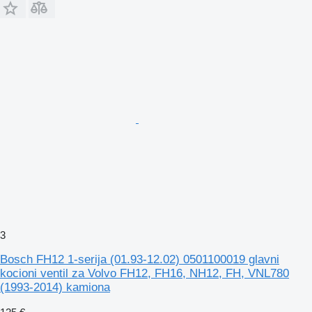
3
Bosch FH12 1-serija (01.93-12.02) 0501100019 glavni
kocioni ventil za Volvo FH12, FH16, NH12, FH, VNL780
(1993-2014) kamiona