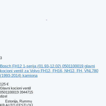
3
Bosch FH12 1-serija (01.93-12.02) 0501100019 glavni
kocioni ventil za Volvo FH12, FH16, NH12, FH, VNL780
(1993-2014) kamiona
125 €
Glavni kocioni ventil
0501100019 3944715
dizel
Estonija, Rummu
KB AUTO EESTI OÜ