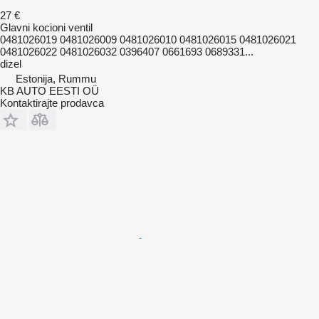
27 €
Glavni kocioni ventil
0481026019 0481026009 0481026010 0481026015 0481026021
0481026022 0481026032 0396407 0661693 0689331...
dizel
Estonija, Rummu
KB AUTO EESTI OÜ
Kontaktirajte prodavca