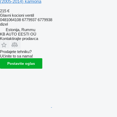
(2005-2014) kamiona
215 €
Glavni kocioni ventil
0481064108 6779937 6779938
dizel
Estonija, Rummu
KB AUTO EESTI OÜ
Kontaktirajte prodavca
Prodajete tehniku?
Učinite to sa nama!
Postavite oglas