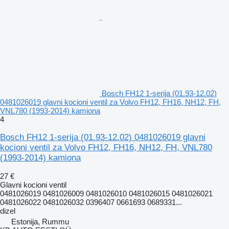
Bosch FH12 1-serija (01.93-12.02)
0481026019 glavni kocioni ventil za Volvo FH12, FH16, NH12, FH,
VNL780 (1993-2014) kamiona
4
Bosch FH12 1-serija (01.93-12.02) 0481026019 glavni
kocioni ventil za Volvo FH12, FH16, NH12, FH, VNL780
(1993-2014) kamiona
27 €
Glavni kocioni ventil
0481026019 0481026009 0481026010 0481026015 0481026021
0481026022 0481026032 0396407 0661693 0689331...
dizel
Estonija, Rummu