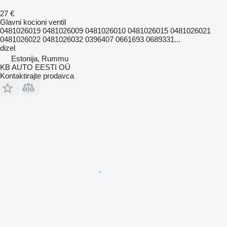
27 €
Glavni kocioni ventil
0481026019 0481026009 0481026010 0481026015 0481026021
0481026022 0481026032 0396407 0661693 0689331...
dizel
Estonija, Rummu
KB AUTO EESTI OÜ
Kontaktirajte prodavca