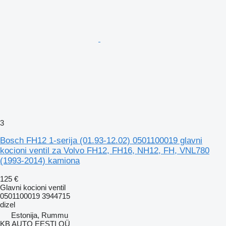
3
Bosch FH12 1-serija (01.93-12.02) 0501100019 glavni
kocioni ventil za Volvo FH12, FH16, NH12, FH, VNL780
(1993-2014) kamiona
125 €
Glavni kocioni ventil
0501100019 3944715
dizel
Estonija, Rummu
KB AUTO EESTI OÜ