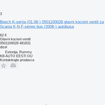
3
Bosch K-serija (01.06-) 0501100028 glavni kocioni ventil za
Scania K,N,F-series bus (2006-) autobusa
62 €
Glavni kocioni ventil
0501100028 481831
dizel
Estonija, Rummu
KB AUTO EESTI OÜ
Kontaktirajte prodavca