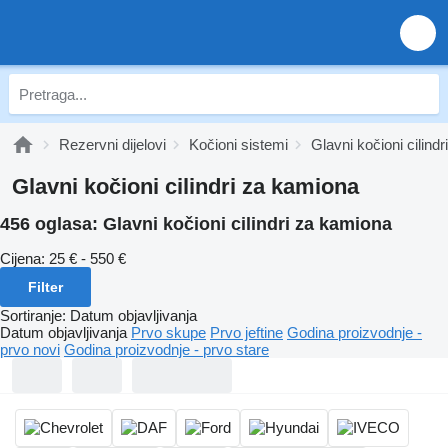
Rezervni dijelovi
Kočioni sistemi
Glavni kočioni cilindri
Glavni kočioni cilindri za kamiona
456 oglasa:
Glavni kočioni cilindri za kamiona
Cijena:
25 € - 550 €
Filter
Sortiranje
:
Datum objavljivanja
Datum objavljivanja
Prvo skupe
Prvo jeftine
Godina proizvodnje -
prvo novi
Godina proizvodnje - prvo stare