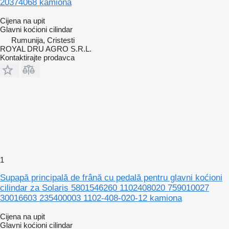
20374068 kamiona
Cijena na upit
Glavni koćioni cilindar
Rumunija, Cristesti
ROYAL DRU AGRO S.R.L.
Kontaktirajte prodavca
1
Supapă principală de frână cu pedală pentru glavni koćioni
cilindar za Solaris 5801546260 1102408020 759010027
30016603 235400003 1102-408-020-12 kamiona
Cijena na upit
Glavni koćioni cilindar