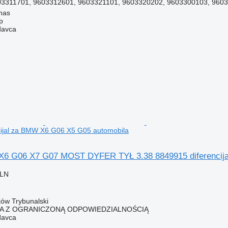
3311701, 9603312601, 9603321101, 9603320202, 9603300103, 96033
unas
p
davca
cijal za BMW X6 G06 X5 G05 automobila
6 G06 X7 G07 MOST DYFER TYŁ 3.38 8849915 diferencija
PLN
rków Trybunalski
KA Z OGRANICZONĄ ODPOWIEDZIALNOŚCIĄ
davca