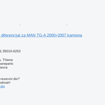
 diferencijal za MAN TG-A 2000>2007 kamiona
1.35010-6253
za, Thiene
pareparts
davca
rezervni dio?
 odmah!
 dio