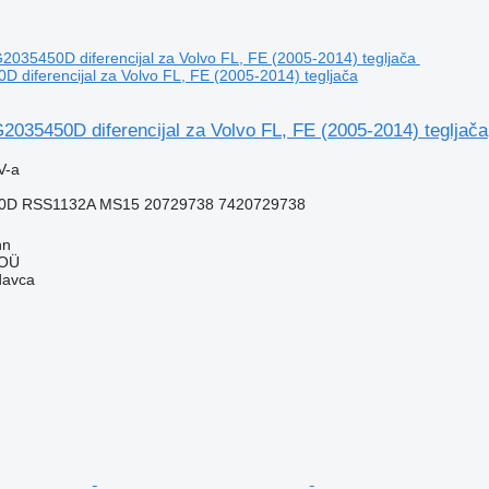
diferencijal za Volvo FL, FE (2005-2014) tegljača
035450D diferencijal za Volvo FL, FE (2005-2014) tegljača
V-a
0D RSS1132A MS15 20729738 7420729738
nn
 OÜ
davca