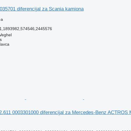
035701 diferencijal za Scania kamiona
-a
1,1893982,574546,2445576
Veghel
s
davca
2.611 0003301000 diferencijal za Mercedes-Benz ACTROS 