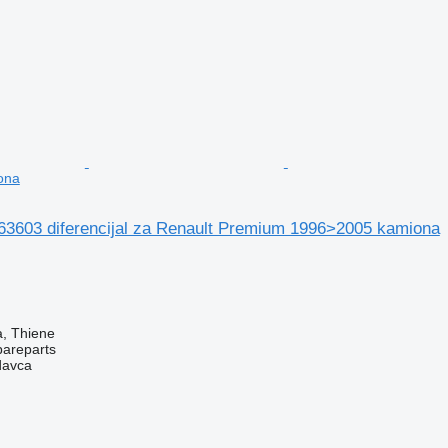
ona
63603 diferencijal za Renault Premium 1996>2005 kamiona
za, Thiene
pareparts
davca