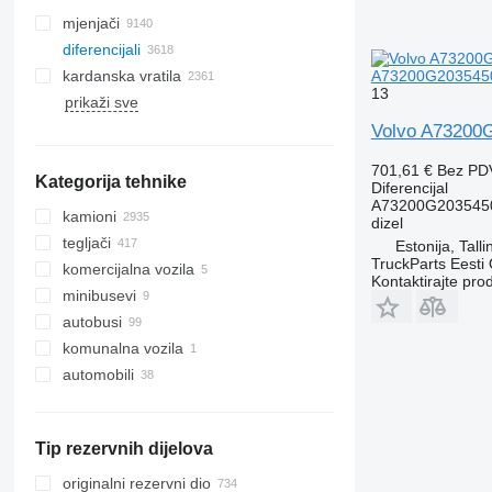
mjenjači
diferencijali
kardanska vratila
A73200G2035450D 
13
prikaži sve
Volvo A73200G2
701,61 €
Bez PD
Kategorija tehnike
Diferencijal
A73200G203545
kamioni
dizel
tegljači
Estonija, Talli
TruckParts Eesti
komercijalna vozila
Kontaktirajte pro
minibusevi
autobusi
komunalna vozila
automobili
mašine za čišćenje puteva
vozila za čišćenje ulica
Tip rezervnih dijelova
originalni rezervni dio