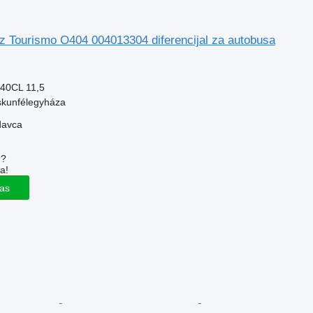
 Tourismo O404 004013304 diferencijal za autobusa
40CL 11,5
skunfélegyháza
davca
u?
a!
las