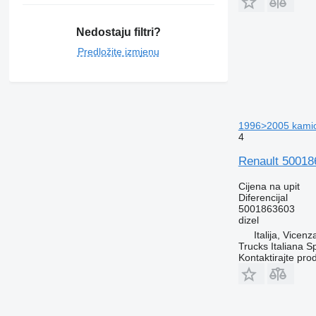
Nedostaju filtri?
Predložite izmjenu
1996>2005 kami
4
Renault 50018
Cijena na upit
Diferencijal
5001863603
dizel
Italija, Vicen
Trucks Italiana S
Kontaktirajte pro