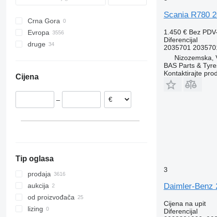
TGX
R-Class
Midlum
FL
Scania R780 2
Crna Gora
S-Class
Premium
FM
1.450 €
Bez PDV
Evropa
Sprinter
T-series
FMX
Diferencijal
druge
Rumunija
Tourismo
VNL
2035701 203570
Španjolska
Ukrajina
Vito
Nizozemska, 
BAS Parts & Tyre
Nizozemska
Kontaktirajte pro
Cijena
Italija
Poljska
–
Portugalija
Danska
Belgija
prikaži sve
Tip oglasa
3
prodaja
Daimler-Benz 
aukcija
od proizvođača
Cijena na upit
lizing
Diferencijal