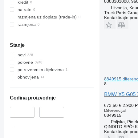
0003301000, 960
kredit
Litvanija, Ka
na rate
Truck Parts Grou
razmjena uz doplatu (trade-in)
Kontaktirajte pro
razmjena
Stanje
novi
polovne
po rezervnim dijelovima
obnovljena
8849915 diferen
8
BMW X5 G05 X
Godina proizvodnje
673,50 €
2.900 
Diferencijal
–
8849915
Poljska, Piot
QINDITO SPÓŁ
Kontaktirajte pro