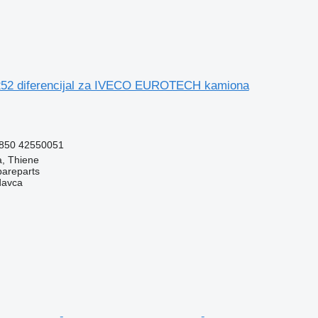
52 diferencijal za IVECO EUROTECH kamiona
850 42550051
za, Thiene
pareparts
davca