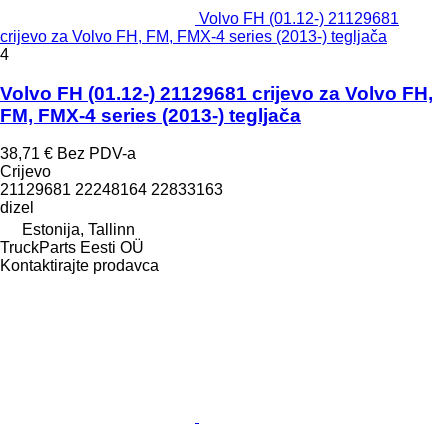
Volvo FH (01.12-) 21129681
crijevo za Volvo FH, FM, FMX-4 series (2013-) tegljača
4
Volvo FH (01.12-) 21129681 crijevo za Volvo FH,
FM, FMX-4 series (2013-) tegljača
38,71 €
Bez PDV-a
Crijevo
21129681 22248164 22833163
dizel
Estonija, Tallinn
TruckParts Eesti OÜ
Kontaktirajte prodavca