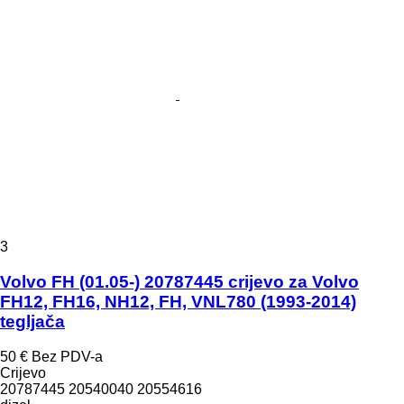
3
Volvo FH (01.05-) 20787445 crijevo za Volvo
FH12, FH16, NH12, FH, VNL780 (1993-2014)
tegljača
50 €
Bez PDV-a
Crijevo
20787445 20540040 20554616