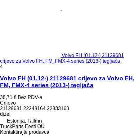
Volvo FH (01.12-) 21129681
crijevo za Volvo FH, FM, FMX-4 series (2013-) tegljača
4
Volvo FH (01.12-) 21129681 crijevo za Volvo FH,
FM, FMX-4 series (2013-) tegljača
38,71 €
Bez PDV-a
Crijevo
21129681 22248164 22833163
dizel
Estonija, Tallinn
TruckParts Eesti OÜ
Kontaktirajte prodavca