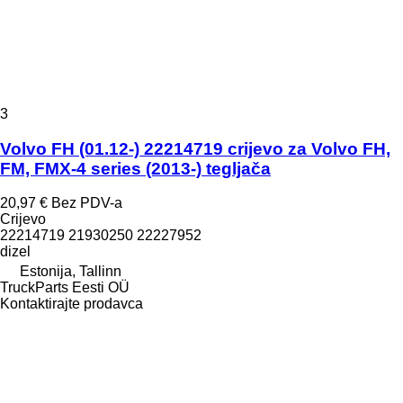
3
Volvo FH (01.12-) 22214719 crijevo za Volvo FH,
FM, FMX-4 series (2013-) tegljača
20,97 €
Bez PDV-a
Crijevo
22214719 21930250 22227952
dizel
Estonija, Tallinn
TruckParts Eesti OÜ
Kontaktirajte prodavca