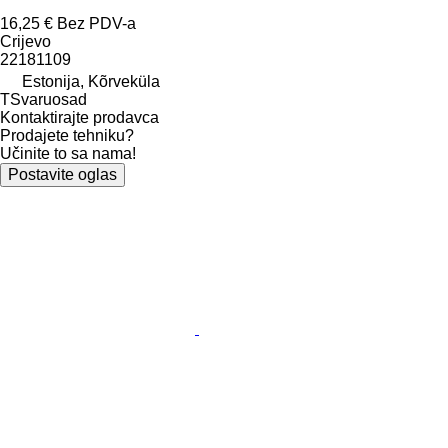
16,25 €
Bez PDV-a
Crijevo
22181109
Estonija, Kõrveküla
TSvaruosad
Kontaktirajte prodavca
Prodajete tehniku?
Učinite to sa nama!
Postavite oglas