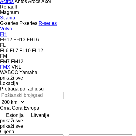
Actros
Antos
Arocs
Axor
Renault
Magnum
Scania
G-series
P-series
R-series
Volvo
FH
FH12
FH13
FH16
FL
FL6
FL7
FL10
FL12
FM
FM7
FM12
FMX
VNL
WABCO
Yamaha
prikaži sve
Lokacija
Pretraga po radijusu
Crna Gora
Evropa
Estonija
Litvanija
prikaži sve
prikaži sve
Cijena