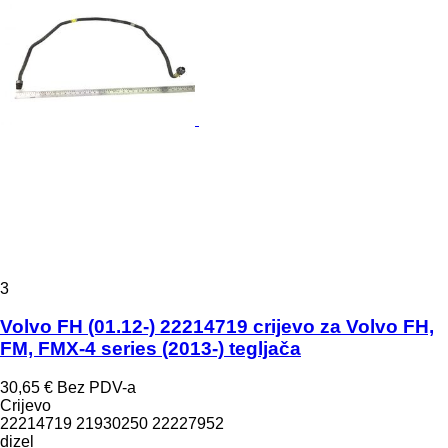
3
Volvo FH (01.12-) 22214719 crijevo za Volvo FH,
FM, FMX-4 series (2013-) tegljača
30,65 €
Bez PDV-a
Crijevo
22214719 21930250 22227952
dizel