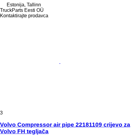
Estonija, Tallinn
TruckParts Eesti OÜ
Kontaktirajte prodavca
3
Volvo Compressor air pipe 22181109 crijevo za
Volvo FH tegljača