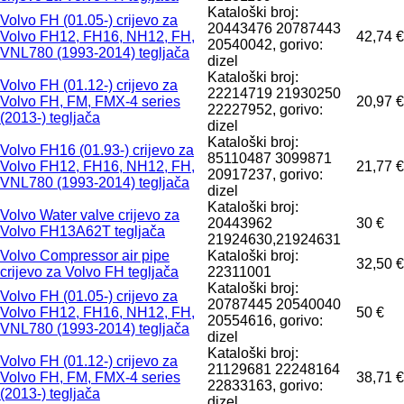
Kataloški broj:
Volvo FH (01.05-) crijevo za
20443476 20787443
Volvo FH12, FH16, NH12, FH,
42,74 €
20540042, gorivo:
VNL780 (1993-2014) tegljača
dizel
Kataloški broj:
Volvo FH (01.12-) crijevo za
22214719 21930250
Volvo FH, FM, FMX-4 series
20,97 €
22227952, gorivo:
(2013-) tegljača
dizel
Kataloški broj:
Volvo FH16 (01.93-) crijevo za
85110487 3099871
Volvo FH12, FH16, NH12, FH,
21,77 €
20917237, gorivo:
VNL780 (1993-2014) tegljača
dizel
Kataloški broj:
Volvo Water valve crijevo za
20443962
30 €
Volvo FH13A62T tegljača
21924630,21924631
Volvo Compressor air pipe
Kataloški broj:
32,50 €
crijevo za Volvo FH tegljača
22311001
Kataloški broj:
Volvo FH (01.05-) crijevo za
20787445 20540040
Volvo FH12, FH16, NH12, FH,
50 €
20554616, gorivo:
VNL780 (1993-2014) tegljača
dizel
Kataloški broj:
Volvo FH (01.12-) crijevo za
21129681 22248164
Volvo FH, FM, FMX-4 series
38,71 €
22833163, gorivo:
(2013-) tegljača
dizel