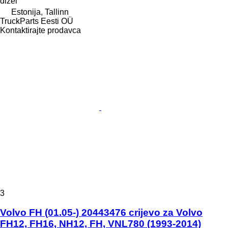
dizel
Estonija, Tallinn
TruckParts Eesti OÜ
Kontaktirajte prodavca
3
Volvo FH (01.05-) 20443476 crijevo za Volvo
FH12, FH16, NH12, FH, VNL780 (1993-2014)