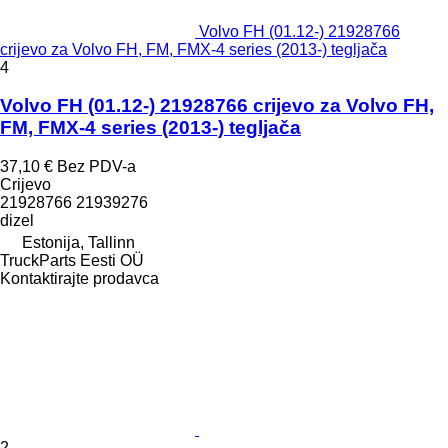
Volvo FH (01.12-) 21928766
crijevo za Volvo FH, FM, FMX-4 series (2013-) tegljača
4
Volvo FH (01.12-) 21928766 crijevo za Volvo FH,
FM, FMX-4 series (2013-) tegljača
37,10 €
Bez PDV-a
Crijevo
21928766 21939276
dizel
Estonija, Tallinn
TruckParts Eesti OÜ
Kontaktirajte prodavca
2