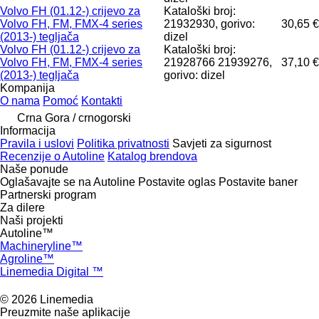
Volvo FH (01.12-) crijevo za
Kataloški broj:
Volvo FH, FM, FMX-4 series
21932930, gorivo:
30,65 €
(2013-) tegljača
dizel
Volvo FH (01.12-) crijevo za
Kataloški broj:
Volvo FH, FM, FMX-4 series
21928766 21939276,
37,10 €
(2013-) tegljača
gorivo: dizel
Kompanija
O nama
Pomoć
Kontakti
Crna Gora / crnogorski
Informacija
Pravila i uslovi
Politika privatnosti
Savjeti za sigurnost
Recenzije o Autoline
Katalog brendova
Naše ponude
Oglašavajte se na Autoline
Postavite oglas
Postavite baner
Partnerski program
Za dilere
Naši projekti
Autoline™
Machineryline™
Agroline™
Linemedia Digital ™
© 2026 Linemedia
Preuzmite naše aplikacije