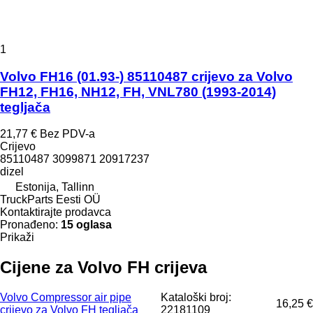
1
Volvo FH16 (01.93-) 85110487 crijevo za Volvo
FH12, FH16, NH12, FH, VNL780 (1993-2014)
tegljača
21,77 €
Bez PDV-a
Crijevo
85110487 3099871 20917237
dizel
Estonija, Tallinn
TruckParts Eesti OÜ
Kontaktirajte prodavca
Pronađeno:
15 oglasa
Prikaži
Cijene za Volvo FH crijeva
Volvo Compressor air pipe
Kataloški broj:
16,25 €
crijevo za Volvo FH tegljača
22181109