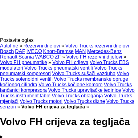
Postavite oglas
Autoline
»
Rezervni dijelovi
»
Volvo Trucks rezervni dijelovi
Bosch
DAF
IVECO
Knorr-Bremse
MAN
Mercedes-Benz
Renault
Scania
WABCO
ZF
»
Volvo FH rezervni dijelovi
»
Volvo FH pneumatikе
»
Volvo FH crijeva
Volvo Trucks EBS
modulatori
Volvo Trucks pneumatski ventili
Volvo Trucks
pneumatski kompresori
Volvo Trucks sušači vazduha
Volvo
Trucks solenoidni ventili
Volvo Trucks membranske opruge
kočionog cilindra
Volvo Trucks kočione komore
Volvo Trucks
lančanici kompresora
Volvo Trucks upravljačke jedinice
Volvo
Trucks instrument table
Volvo Trucks oblaganja
Volvo Trucks
mjenjači
Volvo Trucks motori
Volvo Trucks dizne
Volvo Trucks
senzori
»
Volvo FH crijeva za tegljača
»
Volvo FH crijeva za tegljača