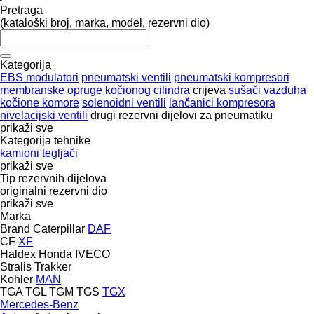
Pretraga
(kataloški broj, marka, model, rezervni dio)
Kategorija
EBS modulatori
pneumatski ventili
pneumatski kompresori
membranske opruge kočionog cilindra
crijeva
sušači vazduha
kočione komore
solenoidni ventili
lančanici kompresora
nivelacijski ventili
drugi rezervni dijelovi za pneumatiku
prikaži sve
Kategorija tehnike
kamioni
tegljači
prikaži sve
Tip rezervnih dijelova
originalni rezervni dio
prikaži sve
Marka
Brand
Caterpillar
DAF
CF
XF
Haldex
Honda
IVECO
Stralis
Trakker
Kohler
MAN
TGA
TGL
TGM
TGS
TGX
Mercedes-Benz