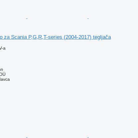
o za Scania P,G,R,T-series (2004-2017) tegljača
V-a
nn
 OÜ
davca