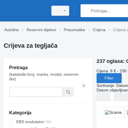
Autoline
Rezervni dijelovi
Pneumatikе
Crijeva
Crijeva 
Crijeva za tegljača
237 oglasa:
Pretraga
Cijena:
6 € - 230
(kataloški broj, marka, model, rezervni
Filter
dio)
Sortiranje
:
Datum 
Datum objavljivan
Kategorija
EBS modulatori