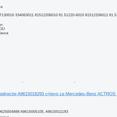
-a
7130010 334063011 81512206010 81.51220-6010 81512206012 81.51
nn
 OÜ
davca
odirectie A9615018293 crijevo za Mercedes-Benz ACTROS 
9625004888 A9615005105, A9615011193
ceava