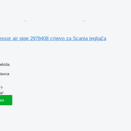
sor air pipe 2978408 crijevo za Scania tegljača
veküla
davca
u?
a!
las