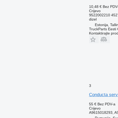
10,48 €
Bez PDV
Crijevo
9522002210 452
dizel
Estonija, Talli
TruckParts Eesti
Kontaktirajte pro
3
Conducta serv
55 €
Bez PDV-a
Crijevo
A9615018293, A
Rumunija, Su