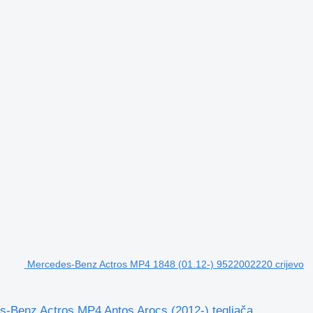
Mercedes-Benz Actros MP4 1848 (01.12-) 9522002220 crijevo
-Benz Actros MP4 Antos Arocs (2012-) tegljača