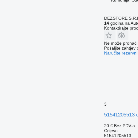
DEZSTORE S.R.
14
godina na Auto
Kontaktirajte pro
Ne može pronaći 
Pošaljite zahtjev
Naručite rezervni
3
51541205513 c
20 €
Bez PDV-a
Crijevo
51541205513