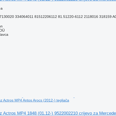
-a
7130020 334064011 81512206112 81.51220-6112 2118016 318159 A0
nn
 OÜ
davca
 Actros MP4 Antos Arocs (2012-) tegljača
 Actros MP4 1848 (01.12-) 9522002210 crijevo za Mercedes