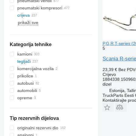
pneumatski ventili
pneumatski kompresori
crijeva
prikaži sve
P,G,R,T-series (
Kategorija tehnike
5
kamioni
Scania R-serie
tegljači
komercijalna vozila
23,39 €
Bez PDV
Crijevo
prikolice
1884338 150960
autobusi
dizel
Estonija, Talli
automobili
TruckParts Eesti
opreme
Kontaktirajte pro
оpremе za teretna vozila
autodizalice s kranom
Tip rezervnih dijelova
originalni rezervni dio
analogni