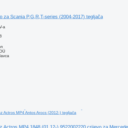
o za Scania P,G,R,T-series (2004-2017) tegljača
V-a
8
nn
 OÜ
davca
 Actros MP4 Antos Arocs (2012-) tegljača
 Actros MP4 1848 (01.12-) 9522002220 crijevo za Mercedes