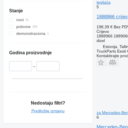
tegljača
5
Stanje
1888966 crijev
novi
polovne
198,39 €
Bez PD
Crijevo
demonstraciona
1888966 188906
dizel
Estonija, Talli
TruckParts Eesti
Godina proizvodnje
Kontaktirajte pro
–
Nedostaju filtri?
Predložite izmjenu
za Mercedes-Benz
6
Mercedes-Benz