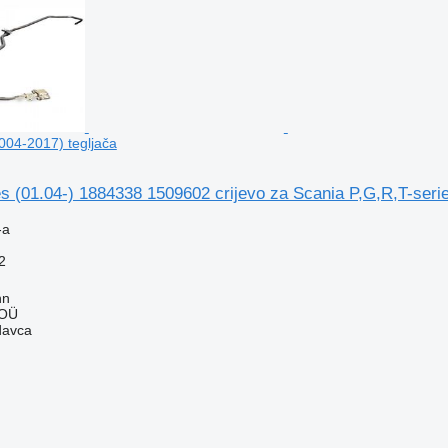
2004-2017) tegljača
s (01.04-) 1884338 1509602 crijevo za Scania P,G,R,T-serie
-a
2
nn
 OÜ
davca