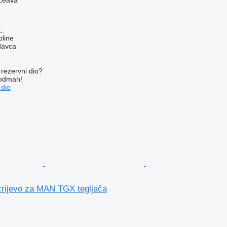
L.
line
davca
rezervni dio?
 odmah!
 dio
rijevo za MAN TGX tegljača