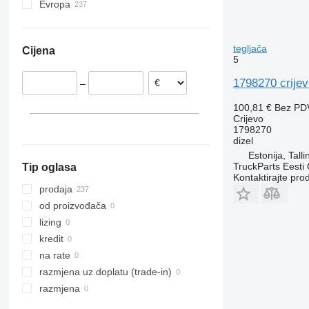
Evropa
Estonija
Rumunija
tegljača
Cijena
Grčka
5
Litvanija
1798270 crijev
–
Poljska
Španjolska
100,81 €
Bez PD
Crijevo
Danska
1798270
Njemačka
dizel
prikaži sve
Estonija, Talli
TruckParts Eesti
Tip oglasa
Kontaktirajte pro
prodaja
od proizvođača
lizing
kredit
na rate
razmjena uz doplatu (trade-in)
razmjena