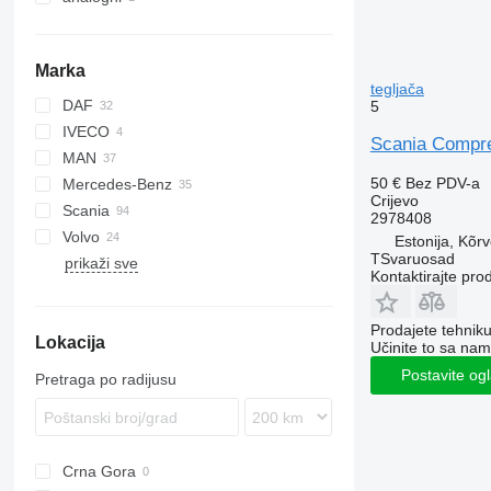
Marka
tegljača
DAF
5
IVECO
CF
Scania Compres
MAN
XF
Stralis
50 €
Bez PDV-a
Mercedes-Benz
Trakker
TGA
Crijevo
Scania
TGL
Actros
Magnum
2978408
Volvo
TGM
Antos
G-series
Estonija, Kõr
TSvaruosad
prikaži sve
TGS
Arocs
P-series
FH
Kontaktirajte pro
TGX
Axor
R-series
FL
FM
Prodajete tehnik
Lokacija
FMX
Učinite to sa nam
VNL
Postavite og
Pretraga po radijusu
Crna Gora