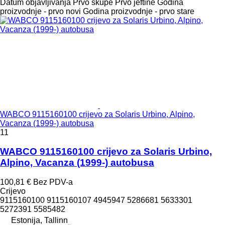
Datum objavljivanja
Prvo skupe
Prvo jeftine
Godina
proizvodnje - prvo novi
Godina proizvodnje - prvo stare
WABCO 9115160100 crijevo za Solaris Urbino, Alpino,
Vacanza (1999-) autobusa
11
WABCO 9115160100 crijevo za Solaris Urbino,
Alpino, Vacanza (1999-) autobusa
100,81 €
Bez PDV-a
Crijevo
9115160100 9115160107 4945947 5286681 5633301
5272391 5585482
Estonija, Tallinn