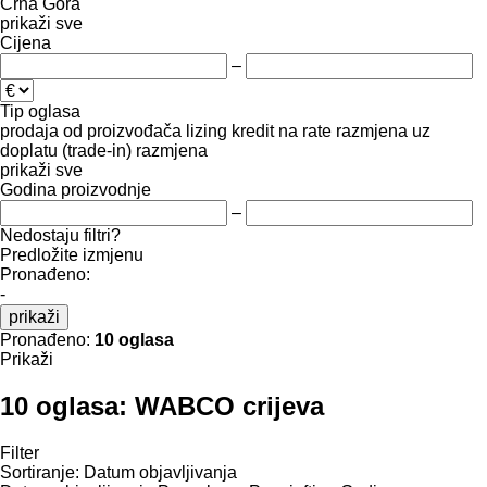
Crna Gora
prikaži sve
Cijena
–
Tip oglasa
prodaja
od proizvođača
lizing
kredit
na rate
razmjena uz
doplatu (trade-in)
razmjena
prikaži sve
Godina proizvodnje
–
Nedostaju filtri?
Predložite izmjenu
Pronađeno:
-
prikaži
Pronađeno:
10 oglasa
Prikaži
10 oglasa:
WABCO crijeva
Filter
Sortiranje
:
Datum objavljivanja