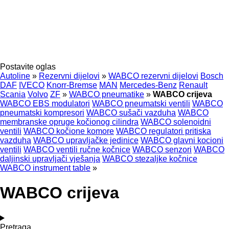
Postavite oglas
Autoline
»
Rezervni dijelovi
»
WABCO rezervni dijelovi
Bosch
DAF
IVECO
Knorr-Bremse
MAN
Mercedes-Benz
Renault
Scania
Volvo
ZF
»
WABCO pneumatikе
»
WABCO crijeva
WABCO EBS modulatori
WABCO pneumatski ventili
WABCO
pneumatski kompresori
WABCO sušači vazduha
WABCO
membranske opruge kočionog cilindra
WABCO solenoidni
ventili
WABCO kočione komore
WABCO regulatori pritiska
vazduha
WABCO upravljačke jedinice
WABCO glavni kocioni
ventili
WABCO ventili ručne kočnice
WABCO senzori
WABCO
daljinski upravljači vješanja
WABCO stezaljkе kočnice
WABCO instrument table
»
WABCO crijeva
Pretraga