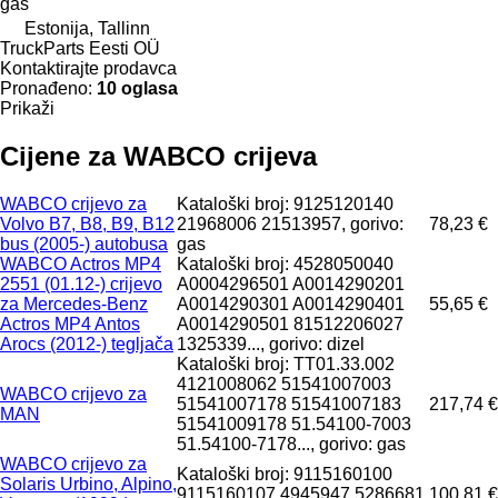
gas
Estonija, Tallinn
TruckParts Eesti OÜ
Kontaktirajte prodavca
Pronađeno:
10 oglasa
Prikaži
Cijene za WABCO crijeva
WABCO crijevo za
Kataloški broj: 9125120140
Volvo B7, B8, B9, B12
21968006 21513957, gorivo:
78,23 €
bus (2005-) autobusa
gas
WABCO Actros MP4
Kataloški broj: 4528050040
2551 (01.12-) crijevo
A0004296501 A0014290201
za Mercedes-Benz
A0014290301 A0014290401
55,65 €
Actros MP4 Antos
A0014290501 81512206027
Arocs (2012-) tegljača
1325339..., gorivo: dizel
Kataloški broj: TT01.33.002
4121008062 51541007003
WABCO crijevo za
51541007178 51541007183
217,74 €
MAN
51541009178 51.54100-7003
51.54100-7178..., gorivo: gas
WABCO crijevo za
Kataloški broj: 9115160100
Solaris Urbino, Alpino,
9115160107 4945947 5286681
100,81 €