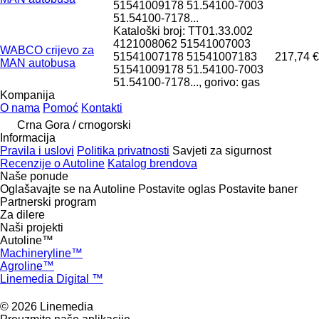
51541009178 51.54100-7003
51.54100-7178...
Kataloški broj: TT01.33.002
4121008062 51541007003
WABCO crijevo za
51541007178 51541007183
217,74 €
MAN autobusa
51541009178 51.54100-7003
51.54100-7178..., gorivo: gas
Kompanija
O nama
Pomoć
Kontakti
Crna Gora / crnogorski
Informacija
Pravila i uslovi
Politika privatnosti
Savjeti za sigurnost
Recenzije o Autoline
Katalog brendova
Naše ponude
Oglašavajte se na Autoline
Postavite oglas
Postavite baner
Partnerski program
Za dilere
Naši projekti
Autoline™
Machineryline™
Agroline™
Linemedia Digital ™
© 2026 Linemedia