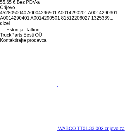
55,65 €
Bez PDV-a
Crijevo
4528050040 A0004296501 A0014290201 A0014290301
A0014290401 A0014290501 81512206027 1325339...
dizel
Estonija, Tallinn
TruckParts Eesti OÜ
Kontaktirajte prodavca
WABCO TT01.33.002 crijevo za