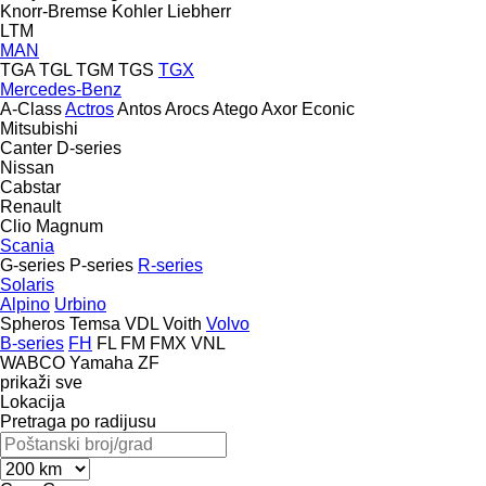
Knorr-Bremse
Kohler
Liebherr
LTM
MAN
TGA
TGL
TGM
TGS
TGX
Mercedes-Benz
A-Class
Actros
Antos
Arocs
Atego
Axor
Econic
Mitsubishi
Canter
D-series
Nissan
Cabstar
Renault
Clio
Magnum
Scania
G-series
P-series
R-series
Solaris
Alpino
Urbino
Spheros
Temsa
VDL
Voith
Volvo
B-series
FH
FL
FM
FMX
VNL
WABCO
Yamaha
ZF
prikaži sve
Lokacija
Pretraga po radijusu