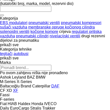
(kataloški broj, marka, model, rezervni dio)
Kategorija
EBS modulatori
pneumatski ventili
pneumatski kompresori
sušači vazduha
membranske opruge kočionog cilindra
solenoidni ventili
kočione komore
crijeva
regulatori pritiska
vazduha
pneumatski cilindri
nivelacijski ventili
drugi rezervni
dijelovi za pneumatiku
prikaži sve
Kategorija tehnike
tegljači
autobusi
prikaži sve
Marka
Po ovom zahtjevu ništa nije pronađeno
Ashok Leyland
BAZ
BMW
M-Series
X-Series
Baltacıoğlu
Brand
Caterpillar
DAF
CF
XD
XF
Fassi
F-series
Fiat
HIAB
Haldex
Honda
IVECO
Daily
EuroCargo
Stralis
Trakker