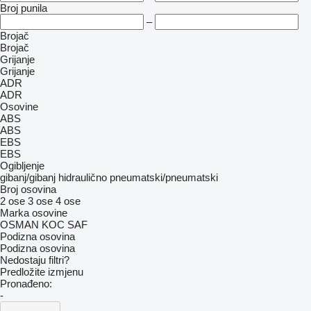
Broj punila
–
Brojač
Brojač
Grijanje
Grijanje
ADR
ADR
Osovine
ABS
ABS
EBS
EBS
Ogibljenje
gibanj/gibanj
hidraulično
pneumatski/pneumatski
Broj osovina
2 ose
3 ose
4 ose
Marka osovine
OSMAN KOC
SAF
Podizna osovina
Podizna osovina
Nedostaju filtri?
Predložite izmjenu
Pronađeno:
-