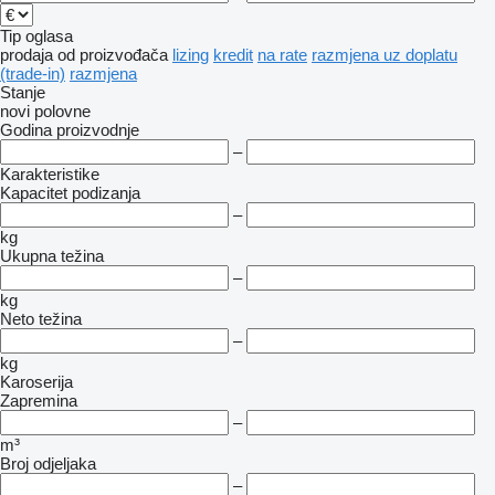
Tip oglasa
prodaja
od proizvođača
lizing
kredit
na rate
razmjena uz doplatu
(trade-in)
razmjena
Stanje
novi
polovne
Godina proizvodnje
–
Karakteristike
Kapacitet podizanja
–
kg
Ukupna težina
–
kg
Neto težina
–
kg
Karoserija
Zapremina
–
m³
Broj odjeljaka
–