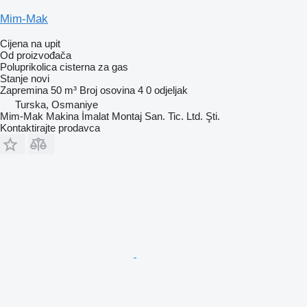
Mim-Mak
Cijena na upit
Od proizvođača
Poluprikolica cisterna za gas
Stanje
novi
Zapremina
50 m³
Broj osovina
4
0 odjeljak
Turska, Osmaniye
Mim-Mak Makina İmalat Montaj San. Tic. Ltd. Şti.
Kontaktirajte prodavca