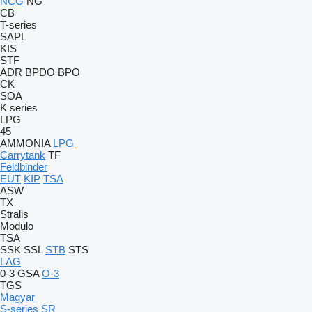
NCG
NG
CB
T-series
SAPL
KIS
STF
ADR
BPDO
BPO
CK
SOA
K series
LPG
45
AMMONIA
LPG
Carrytank
TF
Feldbinder
EUT
KIP
TSA
ASW
TX
Stralis
Modulo
TSA
SSK
SSL
STB
STS
LAG
0-3
GSA
O-3
TGS
Magyar
S-series
SR