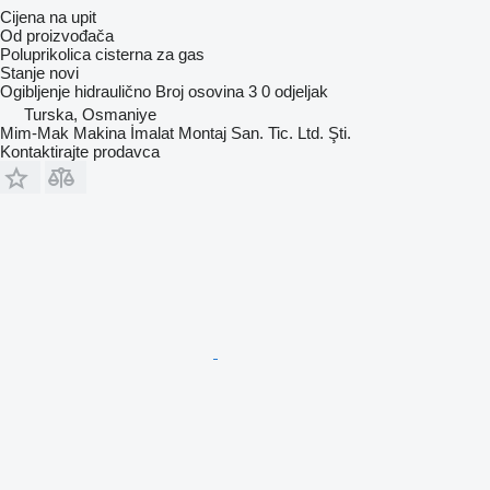
Cijena na upit
Od proizvođača
Poluprikolica cisterna za gas
Stanje
novi
Ogibljenje
hidraulično
Broj osovina
3
0 odjeljak
Turska, Osmaniye
Mim-Mak Makina İmalat Montaj San. Tic. Ltd. Şti.
Kontaktirajte prodavca