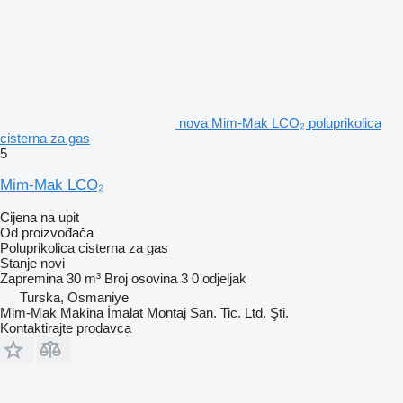
nova Mim-Mak LCO₂ poluprikolica
cisterna za gas
5
Mim-Mak LCO₂
Cijena na upit
Od proizvođača
Poluprikolica cisterna za gas
Stanje
novi
Zapremina
30 m³
Broj osovina
3
0 odjeljak
Turska, Osmaniye
Mim-Mak Makina İmalat Montaj San. Tic. Ltd. Şti.
Kontaktirajte prodavca