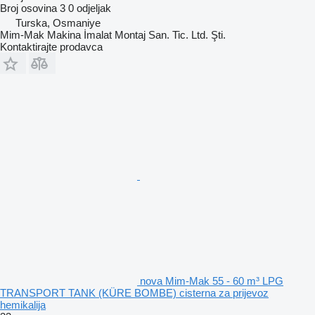
Broj osovina
3
0 odjeljak
Turska, Osmaniye
Mim-Mak Makina İmalat Montaj San. Tic. Ltd. Şti.
Kontaktirajte prodavca
nova Mim-Mak 55 - 60 m³ LPG
TRANSPORT TANK (KÜRE BOMBE) cisterna za prijevoz
hemikalija