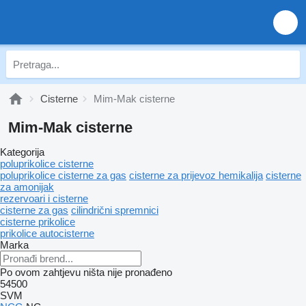
Cisterne
Mim-Mak cisterne
Mim-Mak cisterne
Kategorija
poluprikolice cisterne
poluprikolice cisterne za gas
cisterne za prijevoz hemikalija
cisterne
za amonijak
rezervoari i cisterne
cisterne za gas
cilindrični spremnici
cisterne prikolice
prikolice autocisterne
Marka
Po ovom zahtjevu ništa nije pronađeno
54500
SVM