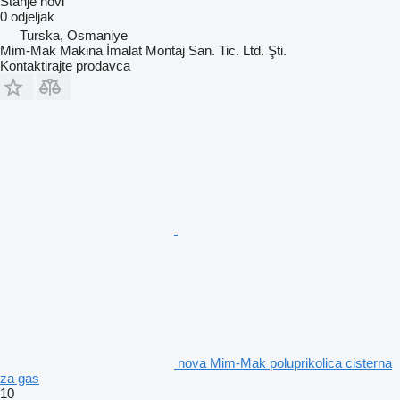
Stanje
novi
0 odjeljak
Turska, Osmaniye
Mim-Mak Makina İmalat Montaj San. Tic. Ltd. Şti.
Kontaktirajte prodavca
nova Mim-Mak poluprikolica cisterna
za gas
10