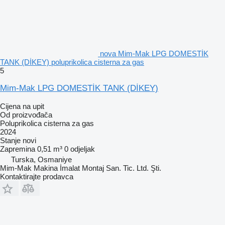
nova Mim-Mak LPG DOMESTİK
TANK (DİKEY) poluprikolica cisterna za gas
5
Mim-Mak LPG DOMESTİK TANK (DİKEY)
Cijena na upit
Od proizvođača
Poluprikolica cisterna za gas
2024
Stanje
novi
Zapremina
0,51 m³
0 odjeljak
Turska, Osmaniye
Mim-Mak Makina İmalat Montaj San. Tic. Ltd. Şti.
Kontaktirajte prodavca