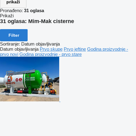
prikaži
Pronađeno:
31 oglasa
Prikaži
31 oglasa:
Mim-Mak cisterne
Filter
Sortiranje
:
Datum objavljivanja
Datum objavljivanja
Prvo skupe
Prvo jeftine
Godina proizvodnje -
prvo novi
Godina proizvodnje - prvo stare