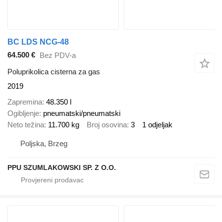
BC LDS NCG-48
64.500 €
Bez PDV-a
Poluprikolica cisterna za gas
2019
Zapremina
48.350 l
Ogibljenje
pneumatski/pneumatski
Neto težina
11.700 kg
Broj osovina
3
1 odjeljak
Poljska, Brzeg
PPU SZUMLAKOWSKI SP. Z O.O.