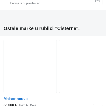
Ostale marke u rublici "Cisterne".
Maisonneuve
58.000 €
Bez PDV-a