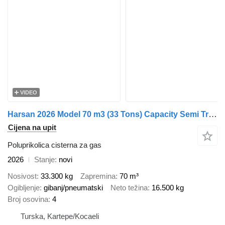
VIDEO
Harsan 2026 Model 70 m3 (33 Tons) Capacity Semi Trailer LPG Transport T
Cijena na upit
Poluprikolica cisterna za gas
2026
Stanje
novi
Nosivost
33.300 kg
Zapremina
70 m³
Ogibljenje
gibanj/pneumatski
Neto težina
16.500 kg
Broj osovina
4
Turska, Kartepe/Kocaeli