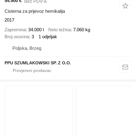
54.900 €
Bez PDV-a
Cisterna za prijevoz hemikalija
2017
Zapremina
34.000 l
Neto težina
7.060 kg
Broj osovina
3
1 odjeljak
Poljska, Brzeg
PPU SZUMLAKOWSKI SP. Z O.O.