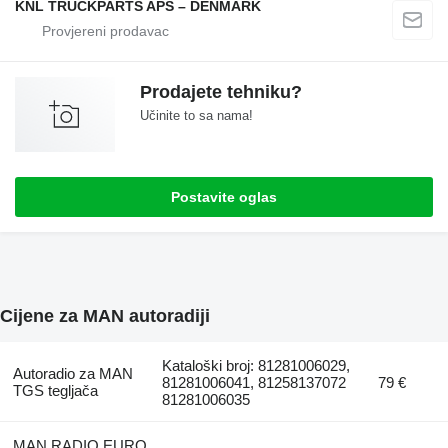
KNL TRUCKPARTS APS – DENMARK
Prodajete tehniku?
Učinite to sa nama!
Postavite oglas
Cijene za MAN autoradiji
Kataloški broj: 81281006029,
Autoradio za MAN
81281006041, 81258137072
79 €
TGS tegljača
81281006035
MAN RADIO EURO