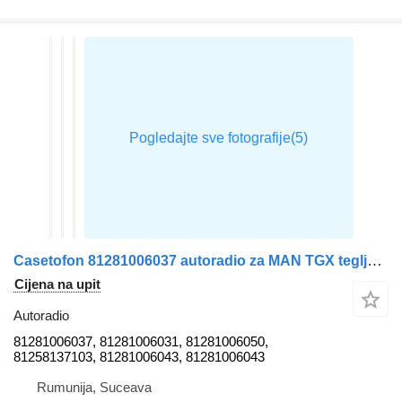
Casetofon 81281006037 autoradio za MAN TGX tegljača
Cijena na upit
Autoradio
81281006037, 81281006031, 81281006050,
81258137103, 81281006043, 81281006043
Rumunija, Suceava