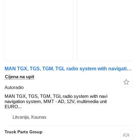
MAN TGX, TGS, TGM, TGL radio system with navigation system, MMT - AD MAN autoradio za MAN MAN TGX, TGS, TGM, TGL radio system with navigation system, MMT - AD, 12V, multimedia unit EURO 5, EURO 6 by BOSCH 81281006017, 81281006026, 81281006027, 7620000064, 8128106025, 81281006017, 81281006026, 81281006027, 7620000064, 8128106025, 81258137010, 81258137034, 81281006033 tegljača
Cijena na upit
Autoradio
MAN TGX, TGS, TGM, TGL radio system with navi
navigation system, MMT - AD, 12V, multimedia unit
EURO...
Litvanija, Kaunas
Truck Parts Group