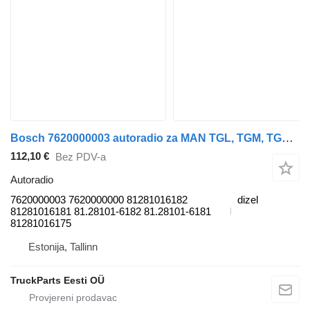
Bosch 7620000003 autoradio za MAN TGL, TGM, TGS, TGX (2005-2021) tegljača
112,10 €
Bez PDV-a
Autoradio
7620000003 7620000000 81281016182
dizel
81281016181 81.28101-6182 81.28101-6181
81281016175
Estonija, Tallinn
TruckParts Eesti OÜ