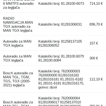
6 MMTP3 autoradio
Kataloški broj: 81.28100-6073
714,10 €
za tegljača
RADIO
NAWIGACJA MAN
Kataloški broj: 81281006031
696,70 €
TGX autoradio za
MAN TGX tegljača
Autoradio za MAN
Kataloški broj: 81258137105
157 €
TGX tegljača
81281006052
Autoradio za MAN
Kataloški broj: 81.28100.6079
300 €
TGX tegljača
81.28100.6084
Kataloški broj: 7620000003
Bosch autoradio za
7620000000 81281016182
MAN TGL, TGM,
81281016181 81.28101-6182
112,10 €
TGS, TGX (2005-
81.28101-6181 81281016175,
2021) tegljača
gorivo: dizel
Kataloški broj: 7620000064
Bosch autoradio za
81281006017 81258137010