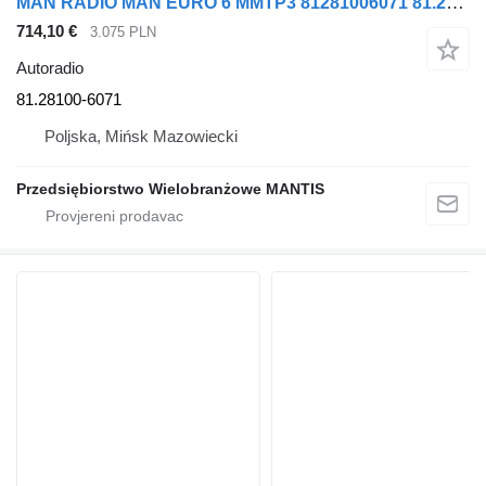
MAN RADIO MAN EURO 6 MMTP3 81281006071 81.28100-6071 autoradio za tegljača
714,10 €
3.075 PLN
Autoradio
81.28100-6071
Poljska, Mińsk Mazowiecki
Przedsiębiorstwo Wielobranżowe MANTIS