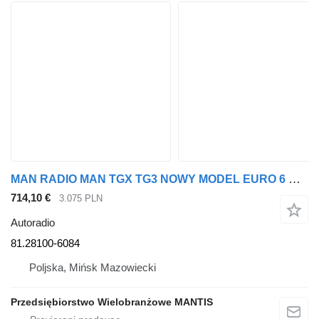
MAN RADIO MAN TGX TG3 NOWY MODEL EURO 6 MMTP3 8121006084 81.28100-6084 autoradio za tegljača
714,10 €
3.075 PLN
Autoradio
81.28100-6084
Poljska, Mińsk Mazowiecki
Przedsiębiorstwo Wielobranżowe MANTIS