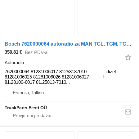
Bosch 7620000064 autoradio za MAN TGL, TGM, TGS, TGX tegljača
350,81 €
Bez PDV-a
Autoradio
7620000064 81281006017 81258137010
dizel
81281006025 81281006026 81281006027
81.28100-6017 81.25813-7010...
Estonija, Tallinn
TruckParts Eesti OÜ