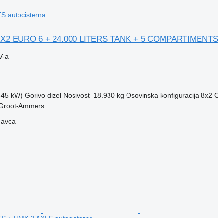
autocisterna
8X2 EURO 6 + 24.000 LITERS TANK + 5 COMPARTIMENTS
V-a
(345 kW)
Gorivo
dizel
Nosivost
18.930 kg
Osovinska konfiguracija
8x2
O
 Groot-Ammers
davca
+ HMK 3 AXLE autocisterna