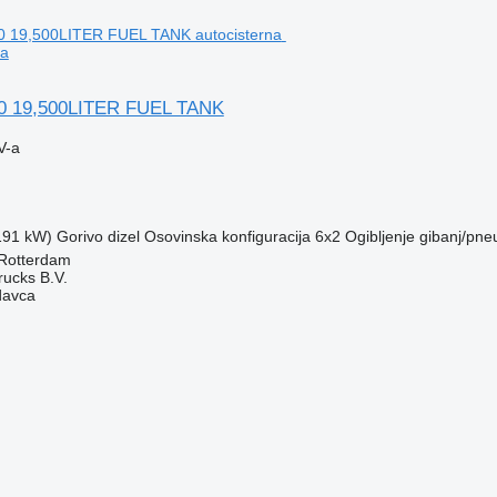
na
60 19,500LITER FUEL TANK
V-a
(191 kW)
Gorivo
dizel
Osovinska konfiguracija
6x2
Ogibljenje
gibanj/pne
Rotterdam
rucks B.V.
davca