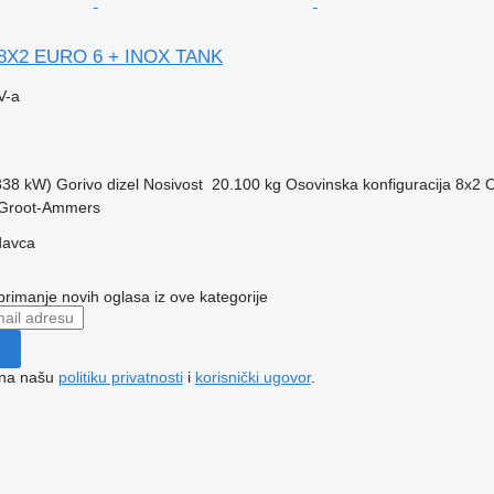
 8X2 EURO 6 + INOX TANK
V-a
(338 kW)
Gorivo
dizel
Nosivost
20.100 kg
Osovinska konfiguracija
8x2
O
 Groot-Ammers
davca
 primanje novih oglasa iz ove kategorije
e na našu
politiku privatnosti
i
korisnički ugovor
.