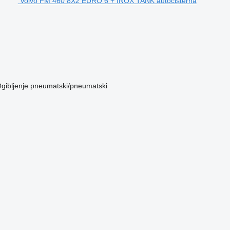
Volvo FM 460 8X2 EURO 6 + INOX TANK autocisterna
gibljenje
pneumatski/pneumatski