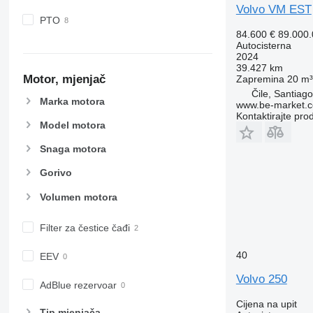
Volvo VM EST
PTO
84.600 €
89.000
Autocisterna
2024
39.427 km
Motor, mjenjač
Zapremina
20 m³
Čile, Santiago
Marka motora
www.be-market.
Kontaktirajte pro
Model motora
Snaga motora
Gorivo
Volumen motora
Filter za čestice čađi
40
EEV
Volvo 250
AdBlue rezervoar
Cijena na upit
Tip mјenjača