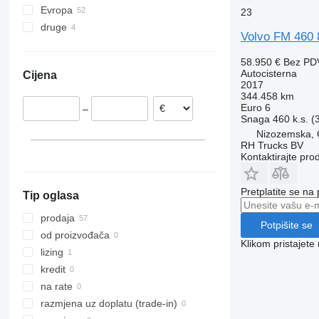
Evropa
FM13
FM12 380
23
druge
Nizozemska
FM 260
FM12 420
FM13 400
Volvo FM 460
Španjolska
Brazil
FM 340
Belgija
Čile
58.950 €
Bez PD
FM 380
Autocisterna
Cijena
Poljska
FM 400
2017
Litvanija
344.458 km
FM 420
Euro 6
–
Rumunija
FM 430
Snaga
460 k.s. 
Portugalija
FM 440
Nizozemska,
RH Trucks BV
Norveška
FM 450
Kontaktirajte pro
prikaži sve
FM 460
FM 500
Pretplatite se na
Tip oglasa
prodaja
Potpišite se
od proizvođača
Klikom pristajet
lizing
kredit
na rate
razmjena uz doplatu (trade-in)