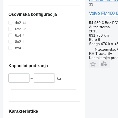
33
Volvo FM460 
Osovinska konfiguracija
54.950 €
Bez PD
4x2
Autocisterna
6x2
2015
831.780 km
6x4
Euro 6
8x2
Snaga
470 k.s. 
8x4
Nizozemska,
RH Trucks BV
Kontaktirajte pro
Kapacitet podizanja
–
kg
Karakteristike