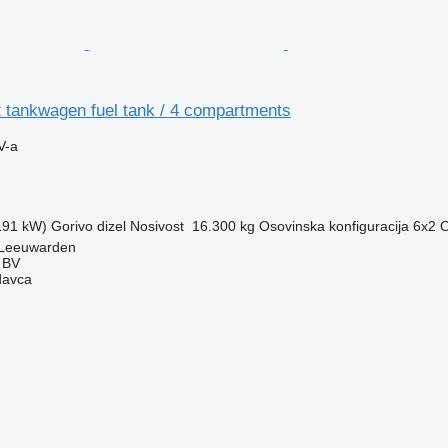
 tankwagen fuel tank / 4 compartments
V-a
(191 kW)
Gorivo
dizel
Nosivost
16.300 kg
Osovinska konfiguracija
6x2
O
 Leeuwarden
 BV
davca