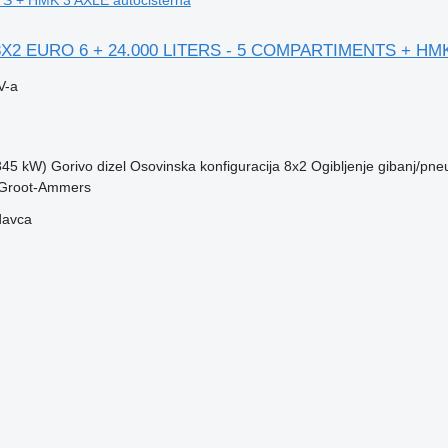
8X2 EURO 6 + 24.000 LITERS - 5 COMPARTIMENTS + HM
V-a
(345 kW)
Gorivo
dizel
Osovinska konfiguracija
8x2
Ogibljenje
gibanj/pne
 Groot-Ammers
davca