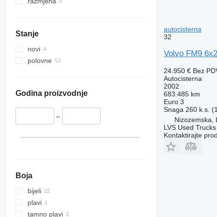
razmjena
autocisterna
Stanje
32
novi
Volvo FM9 6x2
polovne
24.950 €
Bez PD
Autocisterna
2002
Godina proizvodnje
683.485 km
Euro 3
Snaga
260 k.s. 
–
Nizozemska,
LVS Used Trucks
Kontaktirajte pro
Boja
bijeli
plavi
tamno plavi