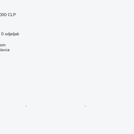
.000 CLP
0 odjeljak
com
davca