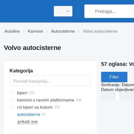
Autoline
Kamioni
Autocisterne
Volvo autocisterne
Volvo autocisterne
57 oglasa:
V
Kategorija
Filter
Sortiranje
:
Datum 
Datum objavljivan
kiperi
kamioni s ravnim platformama
rol kiperi sa kukom
autocisterne
prikaži sve