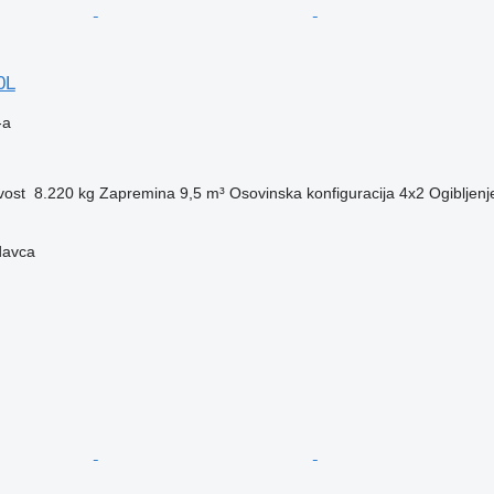
0L
-a
vost
8.220 kg
Zapremina
9,5 m³
Osovinska konfiguracija
4x2
Ogibljenj
davca