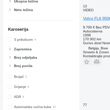
Ukupna težina
13
Neto težina
VIDEO
Volvo FL6 950
9.700 €
Bez PDV
Karoserija
Autocisterna
1998
170.902 km
S prikolicom
Gorivo
dizel
Nosi
Belgija, Bree
Zapremina
Smeets & Zonen
Kontaktirajte pro
Broj odjeljaka
Broj punila
Brojač
Grijanje
ADR
77
Automatska vučna kuka