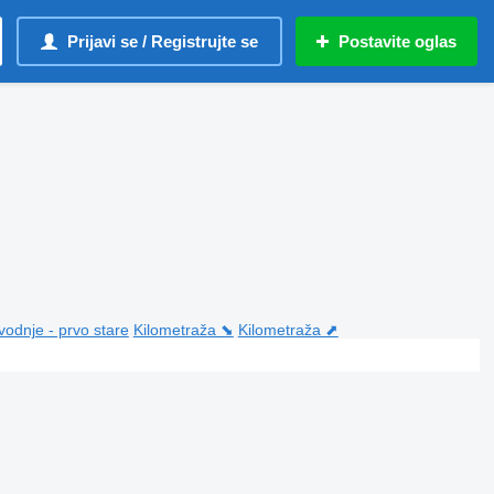
Prijavi se / Registrujte se
Postavite oglas
vodnje - prvo stare
Kilometraža ⬊
Kilometraža ⬈