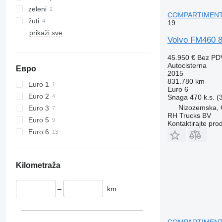
zeleni
COMPARTIMENTS 
žuti
19
prikaži sve
Volvo FM460 
45.950 €
Bez PD
Autocisterna
Евро
2015
831.780 km
Euro 1
Euro 6
Euro 2
Snaga
470 k.s. 
Nizozemska,
Euro 3
RH Trucks BV
Euro 5
Kontaktirajte pro
Euro 6
Kilometraža
–
km
COMPARTIMENTS 