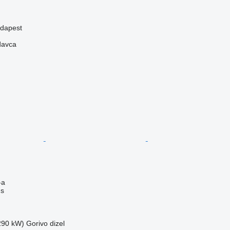
dapest
davca
-a
us
(290 kW)
Gorivo
dizel