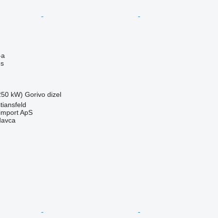
-a
us
(250 kW)
Gorivo
dizel
tiansfeld
import ApS
davca