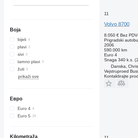
11
Volvo 8700
Boja
8.050 €
Bez PDV
bijeli
Prigradski autob
2006
plavi
590.000 km
sivi
Euro 4
Snaga
340 k.s. 
tamno plavi
Danska, Chris
žuti
Vejstruproed Bus
Kontaktirajte pro
prikaži sve
Евро
Euro 4
Euro 5
Kilometraža
11