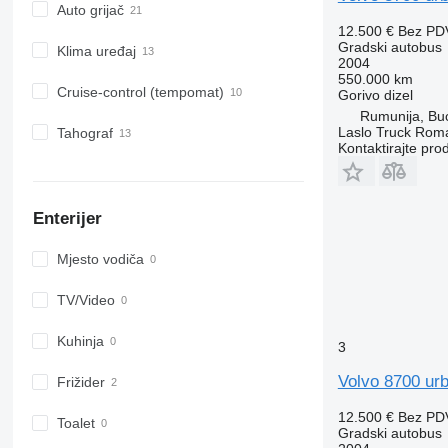
Auto grijač
12.500 €
Bez PD
Gradski autobus
Klima uređaj
2004
550.000 km
Cruise-control (tempomat)
Gorivo
dizel
Rumunija, Bu
Laslo Truck Rom
Tahograf
Kontaktirajte pro
Enterijer
Mјesto vodiča
TV/Video
Kuhinja
3
Volvo 8700 ur
Frižider
12.500 €
Bez PD
Toalet
Gradski autobus