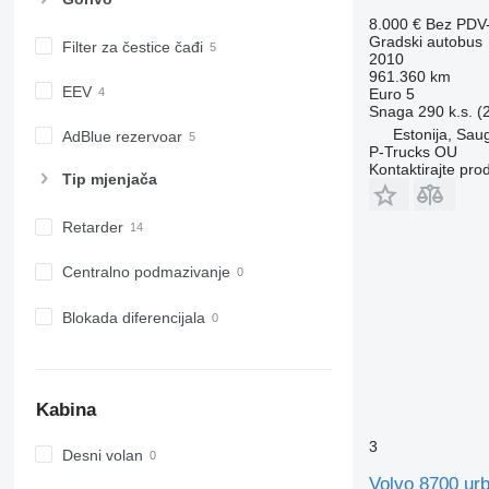
8.000 €
Bez PDV
Gradski autobus
Filter za čestice čađi
2010
961.360 km
EEV
Euro 5
Snaga
290 k.s. 
Estonija, Sau
AdBlue rezervoar
P-Trucks OU
Kontaktirajte pro
Tip mјenjača
Retarder
Centralno podmazivanje
Blokada diferencijala
Kabina
3
Desni volan
Volvo 8700 ur