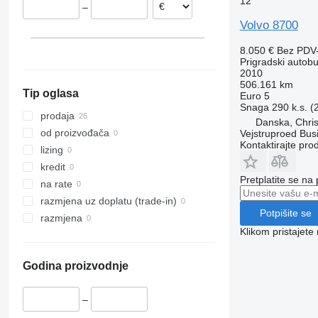
12
–
Finska
B13
Volvo 8700
Rumunija
Nizozemska
8.050 €
Bez PDV
Prigradski autob
Mađarska
2010
506.161 km
Tip oglasa
Euro 5
Snaga
290 k.s. 
prodaja
Danska, Chris
od proizvođača
Vejstruproed Bus
Kontaktirajte pro
lizing
kredit
Pretplatite se na
na rate
razmjena uz doplatu (trade-in)
Potpišite se
razmjena
Klikom pristajet
Godina proizvodnje
–