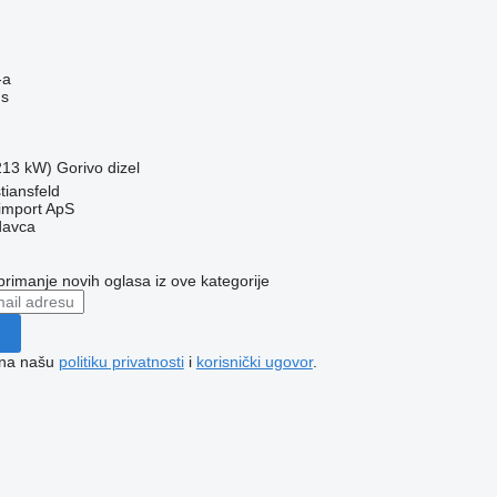
-a
us
(213 kW)
Gorivo
dizel
tiansfeld
import ApS
davca
 primanje novih oglasa iz ove kategorije
e na našu
politiku privatnosti
i
korisnički ugovor
.