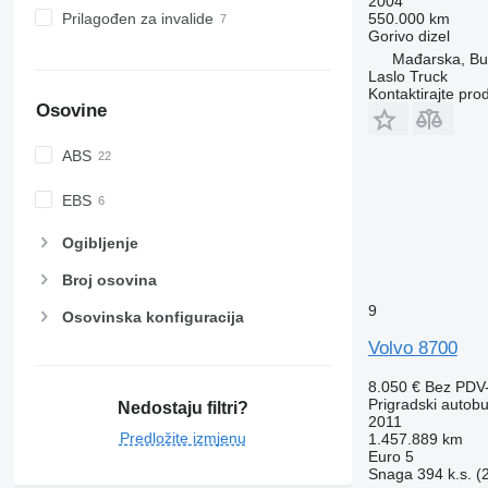
2004
Prilagođen za invalide
550.000 km
Gorivo
dizel
Mađarska, Bu
Laslo Truck
Kontaktirajte pro
Osovine
ABS
EBS
Ogibljenje
Broj osovina
9
Osovinska konfiguracija
Volvo 8700
8.050 €
Bez PDV
Prigradski autob
Nedostaju filtri?
2011
Predložite izmjenu
1.457.889 km
Euro 5
Snaga
394 k.s. 