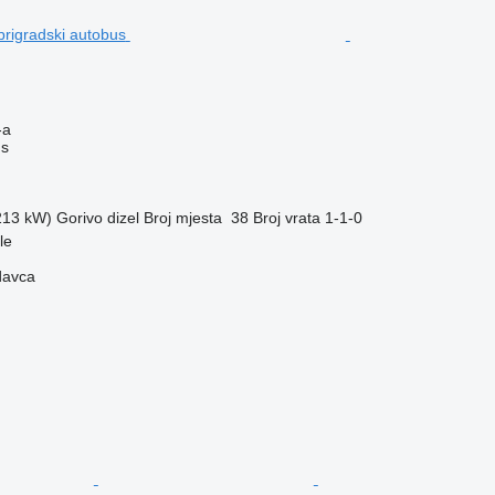
-a
us
(213 kW)
Gorivo
dizel
Broj mjesta
38
Broj vrata
1-1-0
le
davca