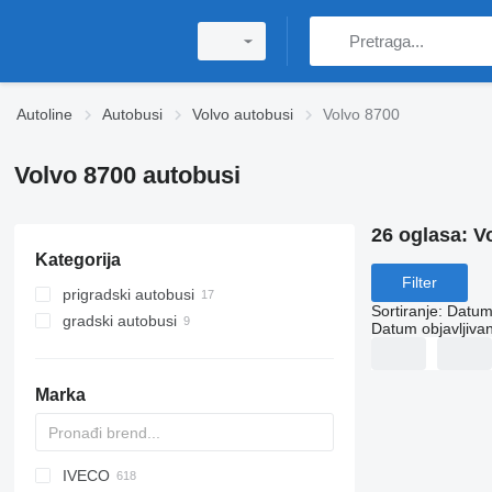
Autoline
Autobusi
Volvo autobusi
Volvo 8700
Volvo 8700 autobusi
26 oglasa:
V
Kategorija
Filter
prigradski autobusi
Sortiranje
:
Datum 
gradski autobusi
Datum objavljivan
Marka
IVECO
D-093
A10
Probus
Maestro
Aura
Futura
SB
Ducato
E-series
BJ
KLQ
Liesse