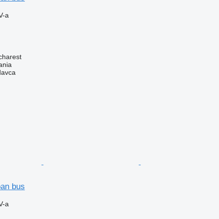
V-a
charest
ania
davca
ban bus
V-a