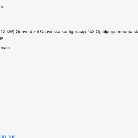
-a
(213 kW)
Gorivo
dizel
Osovinska konfiguracija
4x2
Ogibljenje
pneumatsk
ga
davca
ban bus