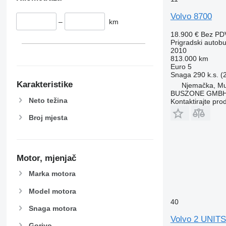
Volvo 8700
–
km
18.900 €
Bez PD
Prigradski autob
2010
813.000 km
Euro 5
Snaga
290 k.s. 
Karakteristike
Njemačka, Mu
BUSZONE GMBH
Neto težina
Kontaktirajte pro
Broj mjesta
Motor, mjenjač
Marka motora
Model motora
40
Snaga motora
Volvo 2 UNIT
Gorivo