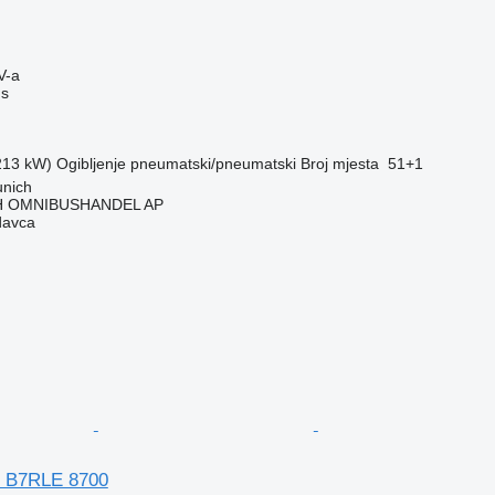
V-a
us
(213 kW)
Ogibljenje
pneumatski/pneumatski
Broj mjesta
51+1
nich
 OMNIBUSHANDEL AP
davca
S B7RLE 8700