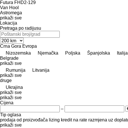
Futura FHD2-129
Van Hool
Astromega
prikaži sve
Lokacija
Pretraga po radijusu
Crna Gora
Evropa
Nizozemska
Njemačka
Poljska
Španjolska
Italija
Belgrade
prikaži sve
Rumunija
Litvanija
prikaži sve
druge
Ukrajina
prikaži sve
prikaži sve
Cijena
–
Tip oglasa
prodaja
od proizvođača
lizing
kredit
na rate
razmjena uz doplatu
prikaži sve