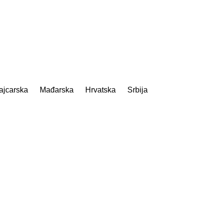
ајcarska
Mađarska
Hrvatska
Srbija