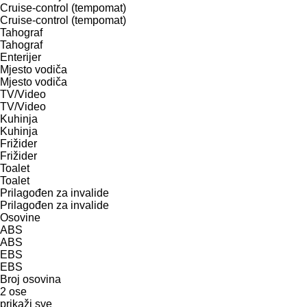
Cruise-control (tempomat)
Cruise-control (tempomat)
Tahograf
Tahograf
Enterijer
Mјesto vodiča
Mјesto vodiča
TV/Video
TV/Video
Kuhinja
Kuhinja
Frižider
Frižider
Toalet
Toalet
Prilagođen za invalide
Prilagođen za invalide
Osovine
ABS
ABS
EBS
EBS
Broj osovina
2 ose
prikaži sve