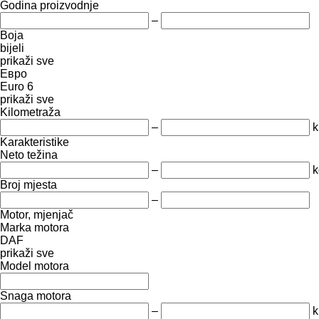
Godina proizvodnje
–
Boja
bijeli
prikaži sve
Евро
Euro 6
prikaži sve
Kilometraža
–
Karakteristike
Neto težina
–
k
Broj mjesta
–
Motor, mjenjač
Marka motora
DAF
prikaži sve
Model motora
Snaga motora
–
k