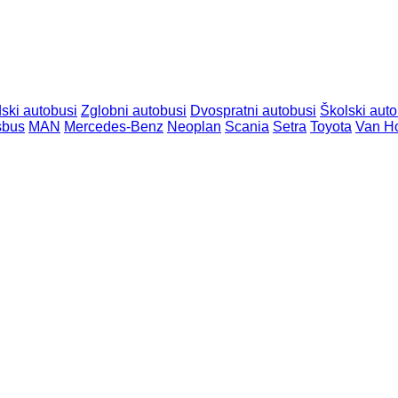
ski autobusi
Zglobni autobusi
Dvospratni autobusi
Školski auto
isbus
MAN
Mercedes-Benz
Neoplan
Scania
Setra
Toyota
Van H