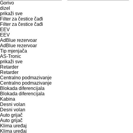
Gorivo
dizel
prikaži sve
Filter za čestice čađi
Filter za čestice čađi
EEV
EEV
AdBlue rezervoar
AdBlue rezervoar
Tip mјenjača
AS-Tronic
prikaži sve
Retarder
Retarder
Centralno podmazivanje
Centralno podmazivanje
Blokada diferencijala
Blokada diferencijala
Kabina
Desni volan
Desni volan
Auto grijač
Auto grijač
Klima uređaj
Klima uređaj