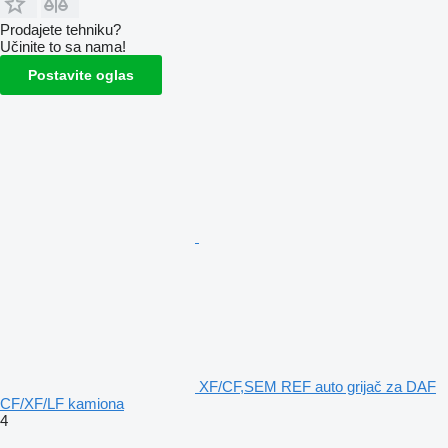
Prodajete tehniku?
Učinite to sa nama!
Postavite oglas
XF/CF,SEM REF auto grijač za DAF
CF/XF/LF kamiona
4