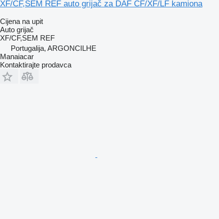
XF/CF,SEM REF auto grijač za DAF CF/XF/LF kamiona
Cijena na upit
Auto grijač
XF/CF,SEM REF
Portugalija, ARGONCILHE
Manaiacar
Kontaktirajte prodavca