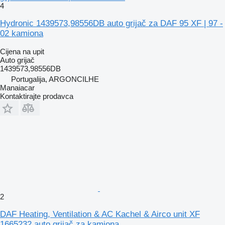
4
Hydronic 1439573,98556DB auto grijač za DAF 95 XF | 97 -
02 kamiona
Cijena na upit
Auto grijač
1439573,98556DB
Portugalija, ARGONCILHE
Manaiacar
Kontaktirajte prodavca
2
DAF Heating, Ventilation & AC Kachel & Airco unit XF
1665232 auto grijač za kamiona