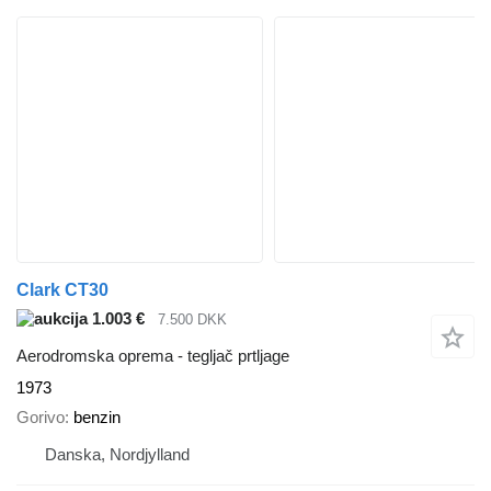
Clark CT30
1.003 €
7.500 DKK
Aerodromska oprema - tegljač prtljage
1973
Gorivo
benzin
Danska, Nordjylland