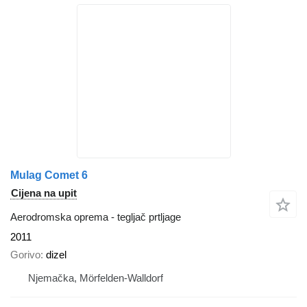
Mulag Comet 6
Cijena na upit
Aerodromska oprema - tegljač prtljage
2011
Gorivo
dizel
Njemačka, Mörfelden-Walldorf