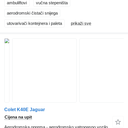
ambuliftovi
vučna stepeništa
aerodromski čistači snijega
utovarivači kontejnera i paleta
prikaži sve
Colet K40E Jaguar
Cijena na upit
Aerodromska oprema - aerodromsko vatrogasno vozilo