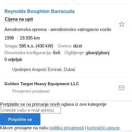
Reynolds Boughton Barracuda
Cijena na upit
Aerodromska oprema - aerodromsko vatrogasno vozilo
1998
19.935 km
Snaga
585 k.s. (430 kW)
Gorivo
dizel
Osovinska konfiguracija
6x6
Ogibljenje
gibanj/gibanj
0 odjeljak
Ujedinjeni Arapski Emirati, Dubai
Golden Target Heavy Equipment LLC
Pretplatite se na primanje novih oglasa iz ove kategorije
Potpišite se
Klikom pristajete na našu
politiku privatnosti
i
korisnički ugovor
.