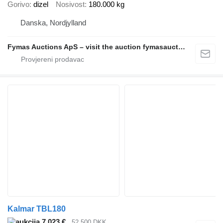
Gorivo
dizel
Nosivost
180.000 kg
Danska, Nordjylland
Fymas Auctions ApS – visit the auction fymasauctions.dk
Kalmar TBL180
7.023 €
52.500 DKK