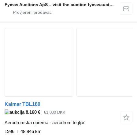
Fymas Auctions ApS – visit the auction fymasauctions.dk
Kalmar TBL180
8.160 €
61.000 DKK
Aerodromska oprema - aerodrom tegljač
1996
48.846 km